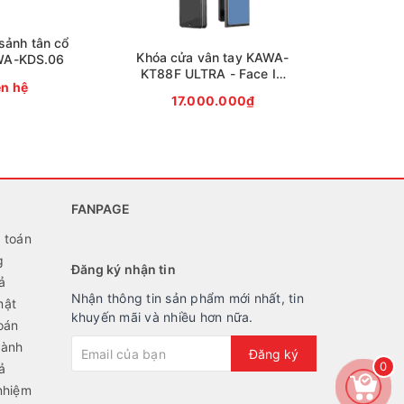
sảnh tân cổ
Khóa cửa vân tay KAWA-
WA-KDS.06
KT88F ULTRA - Face ID
ên hệ
3D
17.000.000₫
FANPAGE
 toán
g
Đăng ký nhận tin
ả
Nhận thông tin sản phẩm mới nhất, tin
mật
khuyến mãi và nhiều hơn nữa.
oán
hành
Đăng ký
0
ả
nhiệm