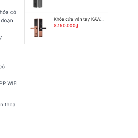
Khóa có
Khóa cửa vân tay KAWA-K609 CNC
n đoạn
8.150.000₫
ự
có
PP WIFI
n thoại