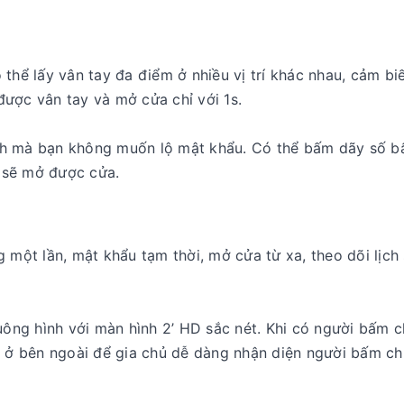
thể lấy vân tay đa điểm ở nhiều vị trí khác nhau, cảm biế
được vân tay và mở cửa chỉ với 1s.
nh mà bạn không muốn lộ mật khẩu. Có thể bấm dãy số bấ
g sẽ mở được cửa.
g một lần, mật khẩu tạm thời, mở cửa từ xa, theo dõi lịch
ng hình với màn hình 2’ HD sắc nét. Khi có người bấm 
nh ở bên ngoài để gia chủ dễ dàng nhận diện người bấm c