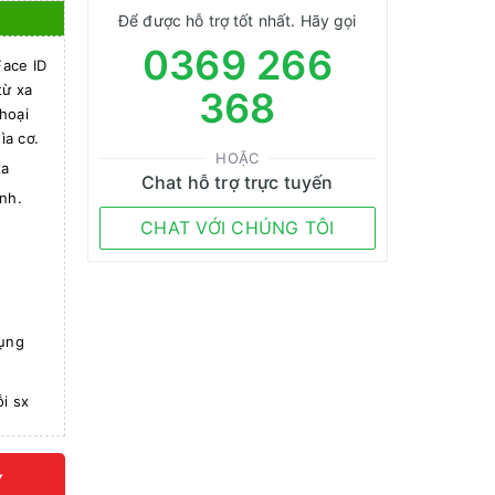
Để được hỗ trợ tốt nhất. Hãy gọi
0369 266
ace ID
từ xa
368
hoại
ìa cơ.
HOẶC
xa
Chat hỗ trợ trực tuyến
hính.
CHAT VỚI CHÚNG TÔI
dụng
ạy
i sx
Y