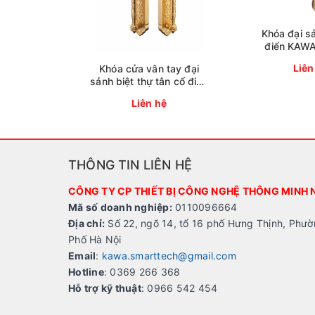
Khóa đại s
điển KAW
Liên
Khóa cửa vân tay đại
sảnh biệt thự tân cổ điển
KAWA-KDS01
Liên hệ
THÔNG TIN LIÊN HỆ
CÔNG TY CP THIẾT BỊ CÔNG NGHỆ THÔNG MINH 
Mã số doanh nghiệp:
0110096664
Địa chỉ:
Số 22, ngõ 14, tổ 16 phố Hưng Thịnh, Phườ
Phố Hà Nội
Email
:
kawa.smarttech@gmail.com
Hotline
: 0369 266 368
Hỗ trợ kỹ thuật
: 0966 542 454