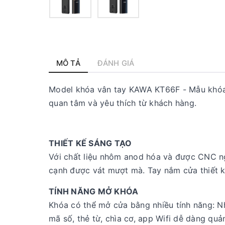
MÔ TẢ
ĐÁNH GIÁ
Model khóa vân tay KAWA KT66F - Mẫu khóa
quan tâm và yêu thích từ khách hàng.
THIẾT KẾ SÁNG TẠO
Với chất liệu nhôm anod hóa và được CNC ng
cạnh được vát mượt mà. Tay nắm cửa thiết kế
TÍNH NĂNG MỞ KHÓA
Khóa có thể mở cửa bằng nhiều tính năng: Nh
mã số, thẻ từ, chìa cơ, app Wifi dễ dàng quả