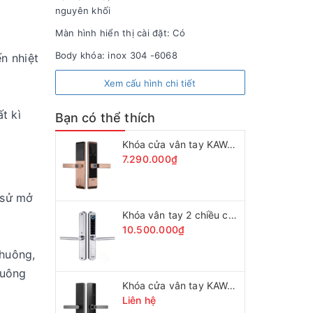
nguyên khối
Màn hình hiển thị cài đặt: Có
Body khóa: inox 304 -6068
n nhiệt
Xem cấu hình chi tiết
t kì
Bạn có thể thích
Khóa cửa vân tay KAWA-K209
7.290.000₫
 sử mở
Khóa vân tay 2 chiều cửa nhôm kính KAWA-KN103F
10.500.000₫
chuông,
huông
Khóa cửa vân tay KAWA-K667 CNC
Liên hệ