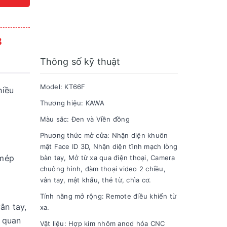
8
Thông số kỹ thuật
Model: KT66F
hiều
Thương hiệu: KAWA
Màu sắc: Đen và Viền đồng
Phương thức mở cửa: Nhận diện khuôn
mặt Face ID 3D, Nhận diện tĩnh mạch lòng
 mép
bàn tay, Mở từ xa qua điện thoại, Camera
chuông hình, đàm thoại video 2 chiều,
vân tay, mật khẩu, thẻ từ, chìa cơ.
Tính năng mở rộng: Remote điều khiển từ
ân tay,
xa.
ể quan
Vật liệu: Hợp kim nhôm anod hóa CNC