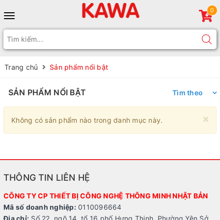
0
Toggle
navigation
Trang chủ
Sản phẩm nổi bật
SẢN PHẨM NỔI BẬT
Tìm theo
×
Không có sản phẩm nào trong danh mục này.
THÔNG TIN LIÊN HỆ
CÔNG TY CP THIẾT BỊ CÔNG NGHỆ THÔNG MINH NHẬT BẢN
Mã số doanh nghiệp:
0110096664
Địa chỉ:
Số 22, ngõ 14, tổ 16 phố Hưng Thịnh, Phường Yên Sở,